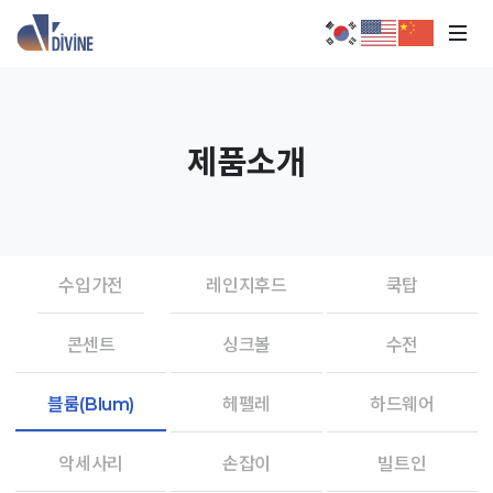
제품소개
수입가전
레인지후드
쿡탑
콘센트
싱크볼
수전
블룸(Blum)
헤펠레
하드웨어
악세사리
손잡이
빌트인